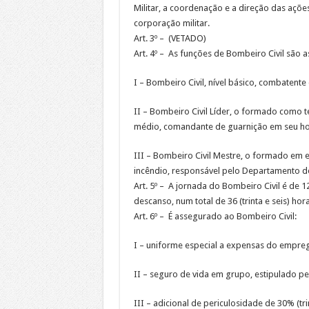
Militar, a coordenação e a direção das açõe
corporação militar.
Art. 3º – (VETADO)
Art. 4º – As funções de Bombeiro Civil são a
I – Bombeiro Civil, nível básico, combatente
II – Bombeiro Civil Líder, o formado como 
médio, comandante de guarnição em seu hor
III – Bombeiro Civil Mestre, o formado em
incêndio, responsável pelo Departamento d
Art. 5º – A jornada do Bombeiro Civil é de 12
descanso, num total de 36 (trinta e seis) hor
Art. 6º – É assegurado ao Bombeiro Civil:
I – uniforme especial a expensas do empre
II – seguro de vida em grupo, estipulado p
III – adicional de periculosidade de 30% (tr