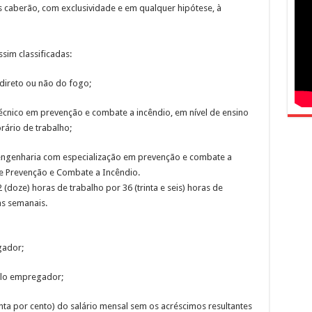
s caberão, com exclusividade e em qualquer hipótese, à
ssim classificadas:
 direto ou não do fogo;
técnico em prevenção e combate a incêndio, em nível de ensino
ário de trabalho;
 engenharia com especialização em prevenção e combate a
e Prevenção e Combate a Incêndio.
 (doze) horas de trabalho por 36 (trinta e seis) horas de
as semanais.
gador;
elo empregador;
inta por cento) do salário mensal sem os acréscimos resultantes