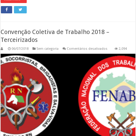
Convenção Coletiva de Trabalho 2018 –
Terceirizados
em
06/07/2018
Sem categoria
Comentários desativados
2,094
Convenção
Coletiva
de
Trabalho
2018
–
Terceirizados