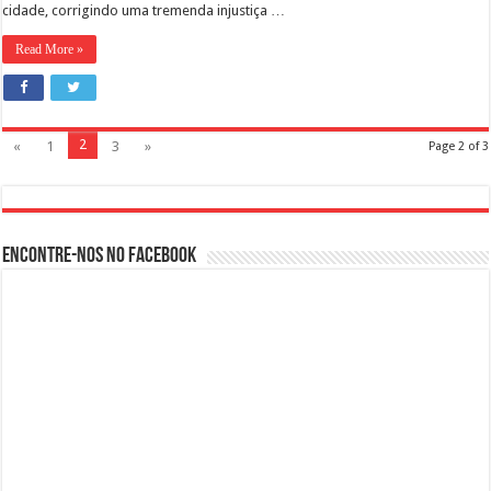
cidade, corrigindo uma tremenda injustiça …
Read More »
2
«
1
3
»
Page 2 of 3
Encontre-nos no Facebook