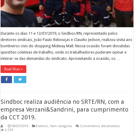
Durante os dias 11 e 12/07/2019, o Sindboc/RN, representado pelos
diretores sindicais, João Paulo Rebouças e Claudio Jedson, realizou visita aos
bombeiros civis do shopping Midway Mall. Nessa ocasião foram discutidas
questões coletivas de trabalho, onde os trabalhadores puderam opinar e
inteirar-se das demandas do sindicato. Aproveitando a ocasião, os …
Read More »
Sindboc realiza audiência no SRTE/RN, com a
empresa Verzani&Sandrini, para cumprimento
da CCT 2019.
em
09/07/2019
Eventos
,
Sem categoria
Comentários desativados
Sindboc
2,574
realiza