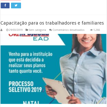
Capacitação para os trabalhadores e familiares
em
29/03/2019
Sem categoria
Comentários desativados
1,266
Capacitação
para
os
trabalhadores
e
familiares