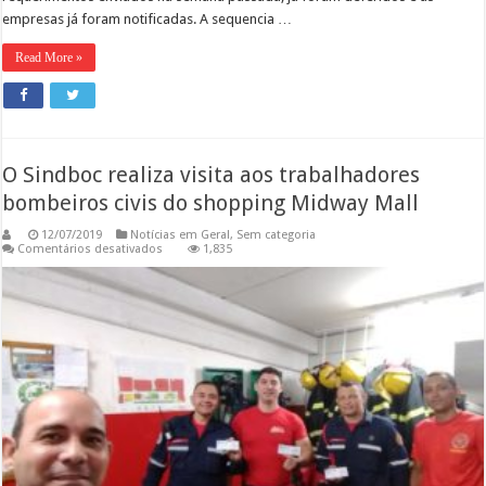
empresas já foram notificadas. A sequencia …
Read More »
O Sindboc realiza visita aos trabalhadores
bombeiros civis do shopping Midway Mall
12/07/2019
Notícias em Geral
,
Sem categoria
em
Comentários desativados
1,835
O
Sindboc
realiza
visita
aos
trabalhadores
bombeiros
civis
do
shopping
Midway
Mall