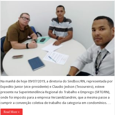
audiênci
no
SRTE/RN,
com
a
empresa
Verzani&
para
cumprim
da
CCT
2019.
Na manhã de hoje 09/07/2019, a diretoria do Sindboc/RN, representada por
Expedito Junior (vice-presidente) e Claudio Jedson (Tesoureiro), esteve
presente na Superintendência Regional do Trabalho e Emprego (SRTE/RN),
onde foi imposto para a empresa Verzani&Sandrini, que a mesma passe a
cumprir a convenção coletiva de trabalho da categoria em condomínios. …
Read More »