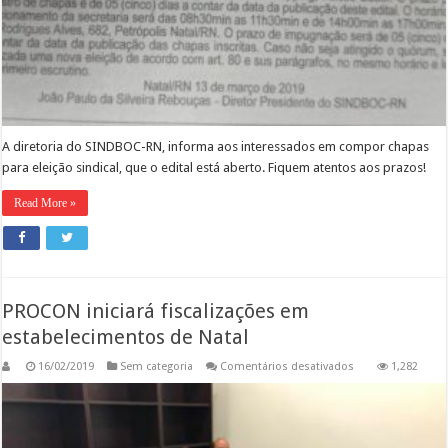
A diretoria do SINDBOC-RN, informa aos interessados em compor chapas
para eleição sindical, que o edital está aberto. Fiquem atentos aos prazos!
Read More »
PROCON iniciará fiscalizações em
estabelecimentos de Natal
em
16/02/2019
Sem categoria
Comentários desativados
1,282
PROCON
iniciará
fiscalizações
em
estabelecimentos
de