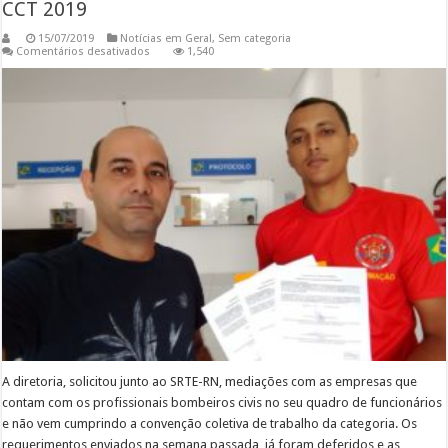
CCT 2019
15/07/2019
Notícias em Geral
,
Sem categoria
em
Comentários desativados
1,540
O
Sindboc
inicia
mais
uma
sequência
de
mediações
no
SRTE-
RN,
para
cumprimento
da
CCT
2019
A diretoria, solicitou junto ao SRTE-RN, mediações com as empresas que
contam com os profissionais bombeiros civis no seu quadro de funcionários
e não vem cumprindo a convenção coletiva de trabalho da categoria. Os
requerimentos enviados na semana passada, já foram deferidos e as