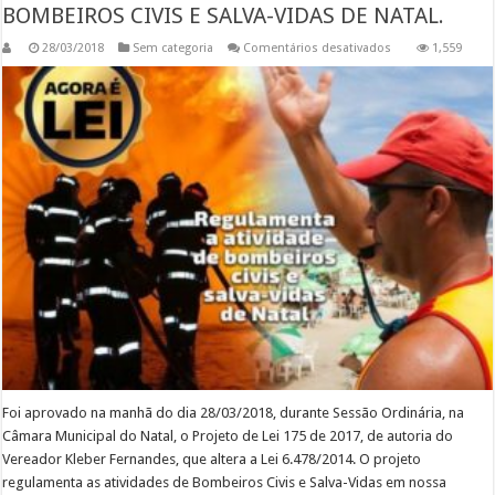
BOMBEIROS CIVIS E SALVA-VIDAS DE NATAL.
em
28/03/2018
Sem categoria
Comentários desativados
1,559
REGULAMENTAÇÃ
DA
ATIVIDADE
DE
BOMBEIROS
CIVIS
E
SALVA-
VIDAS
DE
NATAL.
Foi aprovado na manhã do dia 28/03/2018, durante Sessão Ordinária, na
Câmara Municipal do Natal, o Projeto de Lei 175 de 2017, de autoria do
Vereador Kleber Fernandes, que altera a Lei 6.478/2014. O projeto
regulamenta as atividades de Bombeiros Civis e Salva-Vidas em nossa